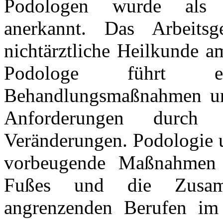
Podologen
wurde als M
anerkannt.
Das Arbeitsg
nichtärztliche
Heilkunde am
Podologe führt
Behandlungsmaßnahmen
u
Anforderungen dur
Veränderungen.
Podologie u
vorbeugende
Maßnahmen 
Fußes und die
Zusa
angrenzenden Berufen i